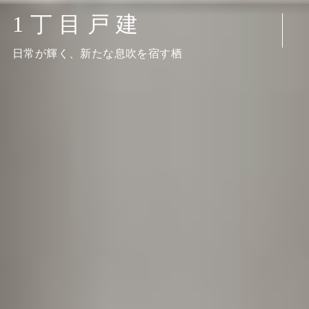
1丁目戸建
日常が輝く、新たな息吹を宿す栖